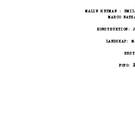
MALIN HEYMAN : EMIL
MALIN HEYMAN : EMIL
MARCO NATH
MARCO NATH
KONSTRUKTION: 
KONSTRUKTION: 
LANDSKAP: M
LANDSKAP: M
BEST
BEST
FOTO: 
FOTO: 